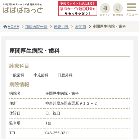
ログイン
新規登録
home
座間厚生病院・歯科
HOME
加盟医院一覧
神奈川県
座間市
座間厚生病院・歯科
診療科目
一般歯科
小児歯科
口腔外科
病院情報
病院名
座間厚生病院・歯科
住所
神奈川県座間市栗原９１２－２
休診日
日、祝日
駐車場
1台
TEL
046-255-3211