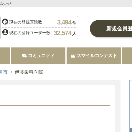
ぱねっと」
3,494
現在の登録医院数
件
新規会員
32,574
現在の登録ユーザー数
人
コミュニティ
スマイルコンテスト
名市
伊藤歯科医院