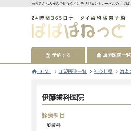
歯医者さんの検索予約ならインテリジェントレーベルの「ぱぱ
予約する
加盟医院一覧
home
HOME
加盟医院一覧
神奈川県
海老
伊藤歯科医院
診療科目
一般歯科