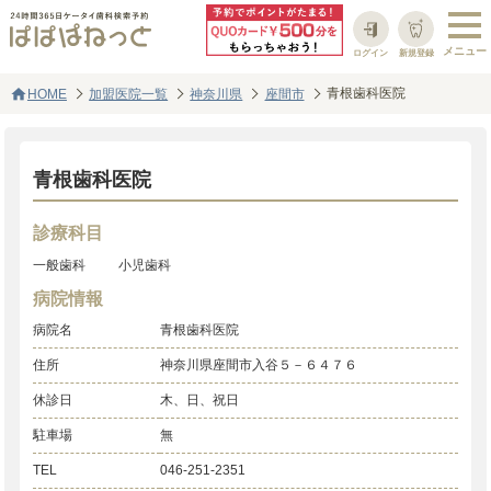
ログイン
新規登録
home
青根歯科医院
HOME
加盟医院一覧
神奈川県
座間市
青根歯科医院
診療科目
一般歯科
小児歯科
病院情報
病院名
青根歯科医院
住所
神奈川県座間市入谷５－６４７６
休診日
木、日、祝日
駐車場
無
TEL
046-251-2351