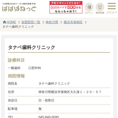
ログイン
新規登録
home
HOME
加盟医院一覧
神奈川県
横浜市港南区
タナベ歯科クリニック
タナベ歯科クリニック
診療科目
一般歯科
口腔外科
病院情報
病院名
タナベ歯科クリニック
住所
神奈川県横浜市港南区大久保１－２０－５７
休診日
日・祝祭日
駐車場
無
TEL
045-840-0095