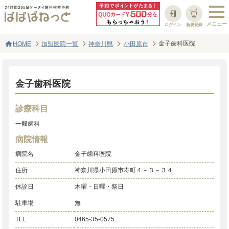
ログイン
新規登録
home
金子歯科医院
HOME
加盟医院一覧
神奈川県
小田原市
金子歯科医院
診療科目
一般歯科
病院情報
病院名
金子歯科医院
住所
神奈川県小田原市寿町４－３－３４
休診日
木曜・日曜・祭日
駐車場
無
TEL
0465-35-0575