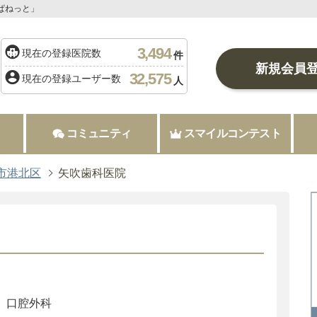
ぱねっと」
3,494
現在の登録医院数
件
新規会員
32,575
現在の登録ユーザー数
人
コミュニティ
スマイルコンテスト
市港北区
矢吹歯科医院
口腔外科