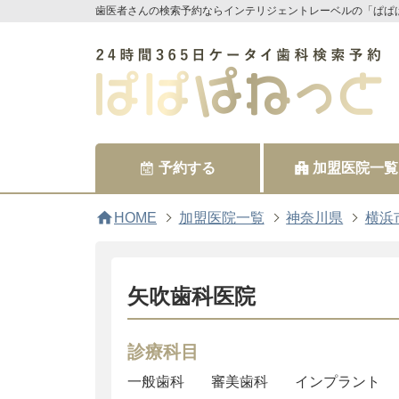
歯医者さんの検索予約ならインテリジェントレーベルの「ぱぱ
予約する
加盟医院一覧
home
HOME
加盟医院一覧
神奈川県
横浜
矢吹歯科医院
診療科目
一般歯科
審美歯科
インプラント