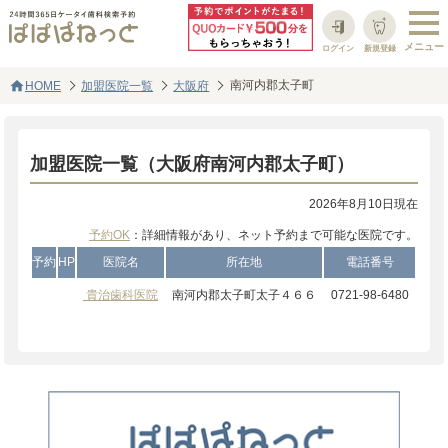
ログイン
新規登録
home
南河内郡太子町
HOME
加盟医院一覧
大阪府
加盟医院一覧（大阪府南河内郡太子町）
2026年8月10日現在
予約OK
：詳細情報があり、ネット予約まで可能な医院です。
予約
HP
医院名
所在地
電話番号
貴治歯科医院
南河内郡太子町太子４６６
0721-98-6480