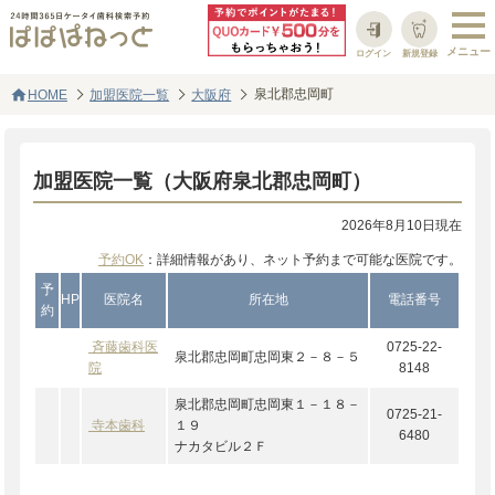
ログイン
新規登録
home
泉北郡忠岡町
HOME
加盟医院一覧
大阪府
加盟医院一覧（大阪府泉北郡忠岡町）
2026年8月10日現在
予約OK
：詳細情報があり、ネット予約まで可能な医院です。
予
HP
医院名
所在地
電話番号
約
斉藤歯科医
0725-22-
泉北郡忠岡町忠岡東２－８－５
院
8148
泉北郡忠岡町忠岡東１－１８－
0725-21-
寺本歯科
１９
6480
ナカタビル２Ｆ