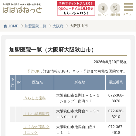
ログイン
新規登録
home
大阪狭山市
HOME
加盟医院一覧
大阪府
加盟医院一覧（大阪府大阪狭山市）
2026年8月10日現在
予約OK
：詳細情報があり、ネット予約まで可能な医院です。
予
HP
医院名
所在地
電話番号
約
大阪狭山市金剛１－１－５
072-368-
うらしま歯科
ショップ 南海２Ｆ
8070
大阪狭山市大野台１－３２
072-638-
ふじい歯科医院
－６０－１Ｆ
8210
ふくなが歯科ク
大阪狭山市池尻自由丘１－
072-367-
リニック
１１－１
4618