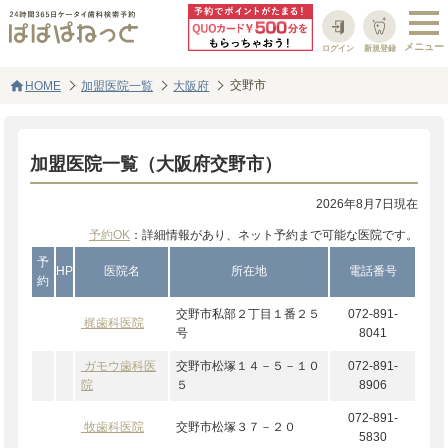
ログイン
新規登録
home
交野市
HOME
加盟医院一覧
大阪府
加盟医院一覧（大阪府交野市）
2026年8月7日現在
予約OK
：詳細情報があり、ネット予約まで可能な医院です。
予
HP
医院名
所在地
電話番号
約
交野市私部２丁目１番２５
072-891-
梶歯科医院
号
8041
ガモウ歯科医
交野市松塚１４－５－１０
072-891-
院
５
8906
072-891-
牧歯科医院
交野市松塚３７－２０
5830