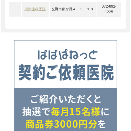
072-892-
河津歯科医院
交野市藤が尾４－３－１８
1225