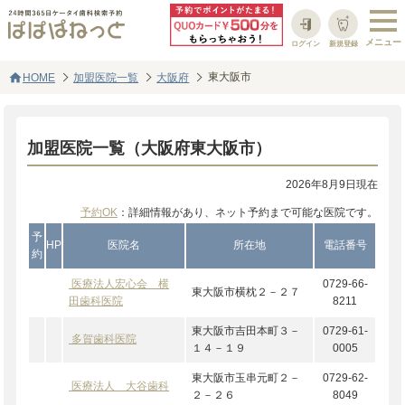
ログイン
新規登録
home
東大阪市
HOME
加盟医院一覧
大阪府
加盟医院一覧（大阪府東大阪市）
2026年8月9日現在
予約OK
：詳細情報があり、ネット予約まで可能な医院です。
予
HP
医院名
所在地
電話番号
約
医療法人宏心会 横
0729-66-
東大阪市横枕２－２７
田歯科医院
8211
東大阪市吉田本町３－
0729-61-
多賀歯科医院
１４－１９
0005
東大阪市玉串元町２－
0729-62-
医療法人 大谷歯科
２－２６
8049