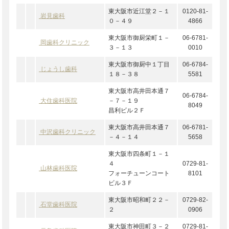
東大阪市近江堂２－１
0120-81-
岩見歯科
０－４９
4866
東大阪市御厨栄町１－
06-6781-
岡歯科クリニック
３－１３
0010
東大阪市御厨中１丁目
06-6784-
じょうし歯科
１８－３８
5581
東大阪市高井田本通７
06-6784-
大住歯科医院
－７－１９
8049
昌利ビル２Ｆ
東大阪市高井田本通７
06-6781-
中沢歯科クリニック
－４－１４
5658
東大阪市四条町１－１
４
0729-81-
山林歯科医院
フォーチューンコート
8101
ビル３Ｆ
東大阪市昭和町２２－
0729-82-
石堂歯科医院
２
0906
東大阪市神田町３－２
0729-81-