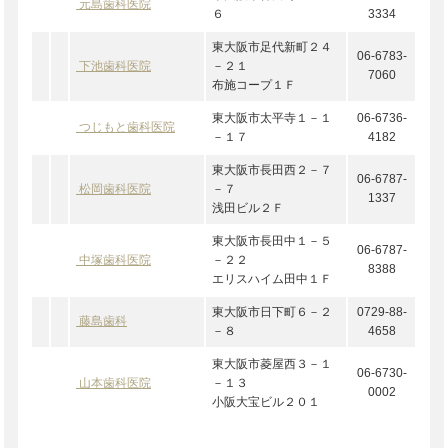
元島歯科医院
６
3334
東大阪市足代新町２４
06-6783-
下池歯科医院
－２１
7060
布施コープ１Ｆ
東大阪市太平寺１－１
06-6736-
つじもと歯科医院
－１７
4182
東大阪市長田西２－７
06-6787-
松岡歯科医院
－７
1337
浅田ビル２Ｆ
東大阪市長田中１－５
06-6787-
中塚歯科医院
－２２
8388
エリスハイム田中１Ｆ
東大阪市日下町６－２
0729-88-
藤島歯科
－８
4658
東大阪市菱屋西３－１
06-6730-
山本歯科医院
－１３
0002
小阪大宝ビル２０１