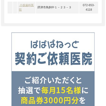
小坂歯科医
072-653-
摂津市鳥飼中１－２３－３
院
4118