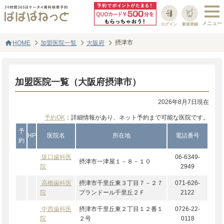
ログイン
新規登録
home
摂津市
HOME
加盟医院一覧
大阪府
加盟医院一覧（大阪府摂津市）
2026年8月7日現在
予約OK
：詳細情報があり、ネット予約まで可能な医院です。
予
HP
医院名
所在地
電話番号
約
坂口歯科医
06-6349-
摂津市一津屋１－８－１０
院
2949
高橋歯科医
摂津市千里丘東３丁目７－２７
071-626-
院
プランドール千里丘２Ｆ
2122
中西歯科医
摂津市千里丘東２丁目１２番１
0726-22-
院
２号
0118