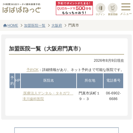
ログイン
新規登録
home
門真市
HOME
加盟医院一覧
大阪府
加盟医院一覧（大阪府門真市）
2026年8月9日現在
予約OK
：詳細情報があり、ネット予約まで可能な医院です。
予
HP
医院名
所在地
電話番号
約
医療法人デンタル・タキガワ
門真市浜町１
06-6902-
滝川歯科医院
９－３
6686