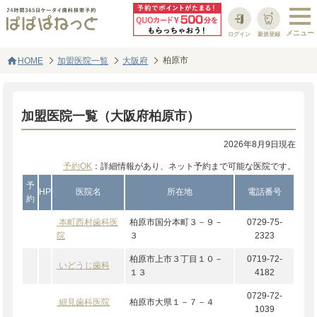
ログイン
新規登録
home
柏原市
HOME
加盟医院一覧
大阪府
加盟医院一覧（大阪府柏原市）
2026年8月9日現在
予約OK
：詳細情報があり、ネット予約まで可能な医院です。
予
HP
医院名
所在地
電話番号
約
本町西村歯科医
柏原市国分本町３－９－
0729-75-
院
３
2323
柏原市上市３丁目１０－
0719-72-
いどうじ歯科
１３
4182
0729-72-
細見歯科医院
柏原市大県１－７－４
1039