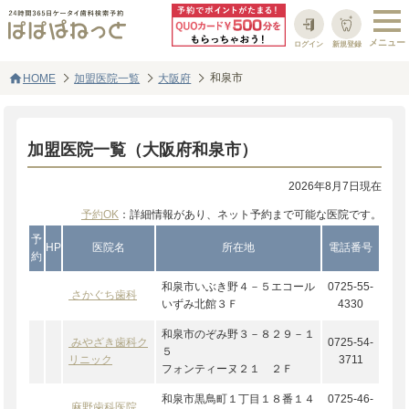
ログイン
新規登録
home
和泉市
HOME
加盟医院一覧
大阪府
加盟医院一覧（大阪府和泉市）
2026年8月7日現在
予約OK
：詳細情報があり、ネット予約まで可能な医院です。
予
HP
医院名
所在地
電話番号
約
和泉市いぶき野４－５エコール
0725-55-
さかぐち歯科
いずみ北館３Ｆ
4330
和泉市のぞみ野３－８２９－１
みやざき歯科ク
0725-54-
５
リニック
3711
フォンティーヌ２１ ２Ｆ
和泉市黒鳥町１丁目１８番１４
0725-46-
麻野歯科医院