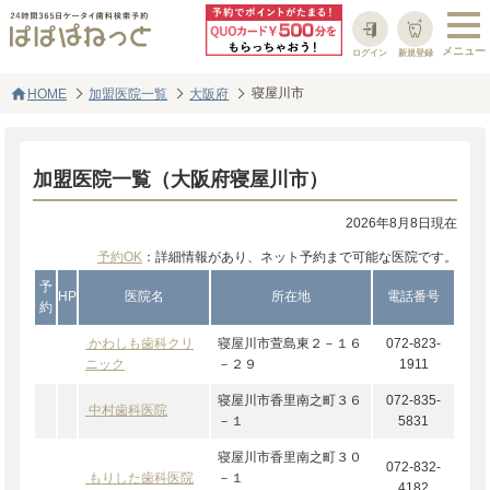
ログイン
新規登録
home
寝屋川市
HOME
加盟医院一覧
大阪府
加盟医院一覧（大阪府寝屋川市）
2026年8月8日現在
予約OK
：詳細情報があり、ネット予約まで可能な医院です。
予
HP
医院名
所在地
電話番号
約
かわしも歯科クリ
寝屋川市萱島東２－１６
072-823-
ニック
－２９
1911
寝屋川市香里南之町３６
072-835-
中村歯科医院
－１
5831
寝屋川市香里南之町３０
072-832-
もりした歯科医院
－１
4182