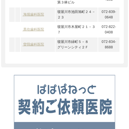
第３林ビル
寝屋川市池田旭町２４－
072-839-
海堀歯科医院
２３
0648
寝屋川市木屋町２１－３
072-822-
黒住歯科医院
７
0408
寝屋川市緑町５－８
072-834-
曽我歯科医院
グリーンシティ２Ｆ
8688