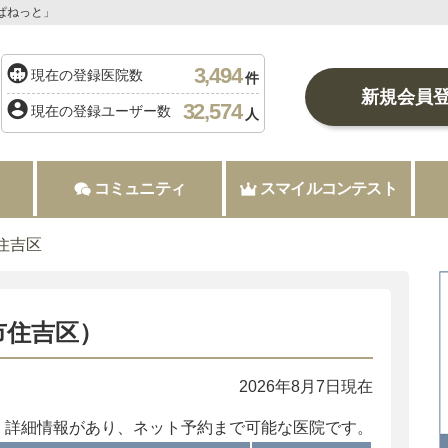
ぱねっと」
3,494
現在の登録医院数
件
新規会員
32,574
現在の登録ユーザー数
人
コミュニティ
スマイルコンテスト
住吉区
市住吉区）
2026年8月7日現在
：詳細情報があり、ネット予約まで可能な医院です。