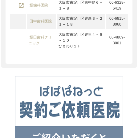
大阪市東淀川区東中島６－
06-6328-
launch
堀歯科医院
１－８
6419
大阪市東淀川区豊新３－２
06-6815-
田中歯科医院
１－１８
8060
大阪市東淀川区豊里４－８
堀田歯科クリ
06-4809-
－１０
ニック
3001
ひまわり１Ｆ