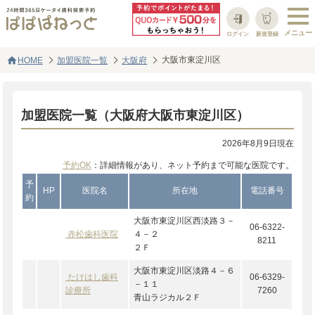
ログイン
新規登録
home
大阪市東淀川区
HOME
加盟医院一覧
大阪府
加盟医院一覧（大阪府大阪市東淀川区）
2026年8月9日現在
予約OK
：詳細情報があり、ネット予約まで可能な医院です。
予
HP
医院名
所在地
電話番号
約
大阪市東淀川区西淡路３－
06-6322-
赤松歯科医院
４－２
8211
２Ｆ
大阪市東淀川区淡路４－６
たけはし歯科
06-6329-
－１１
診療所
7260
青山ラジカル２Ｆ