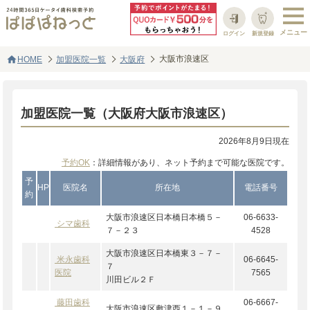
ログイン
新規登録
home
大阪市浪速区
HOME
加盟医院一覧
大阪府
加盟医院一覧（大阪府大阪市浪速区）
2026年8月9日現在
予約OK
：詳細情報があり、ネット予約まで可能な医院です。
予
HP
医院名
所在地
電話番号
約
大阪市浪速区日本橋日本橋５－
06-6633-
シマ歯科
７－２３
4528
大阪市浪速区日本橋東３－７－
米永歯科
06-6645-
７
医院
7565
川田ビル２Ｆ
藤田歯科
06-6667-
大阪市浪速区敷津西１－１－９