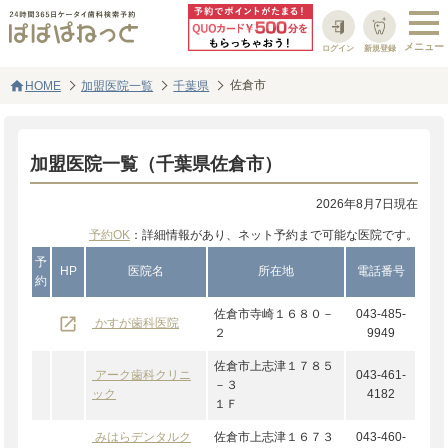
ログイン
新規登録
home
佐倉市
HOME
加盟医院一覧
千葉県
加盟医院一覧（千葉県佐倉市）
2026年8月7日現在
予約OK
：詳細情報があり、ネット予約まで可能な医院です。
予
HP
医院名
所在地
電話番号
約
佐倉市寺崎１６８０－
043-485-
launch
かすが歯科医院
２
9949
佐倉市上志津１７８５
アーク歯科クリニ
043-461-
－３
ック
4182
１Ｆ
みはらデンタルク
佐倉市上志津１６７３
043-460-