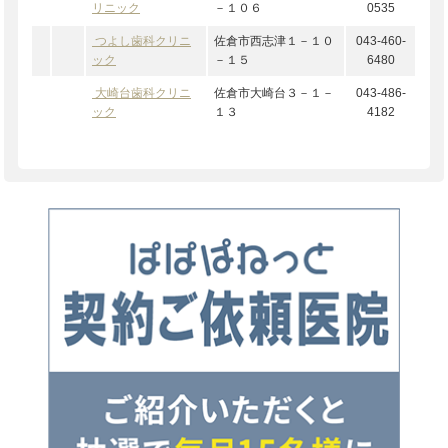
リニック
－１０６
0535
つよし歯科クリニ
佐倉市西志津１－１０
043-460-
ック
－１５
6480
大崎台歯科クリニ
佐倉市大崎台３－１－
043-486-
ック
１３
4182