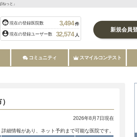
ぱねっと」
3,494
現在の登録医院数
件
新規会員
32,574
現在の登録ユーザー数
人
コミュニティ
スマイルコンテスト
市）
2026年8月7日現在
：詳細情報があり、ネット予約まで可能な医院です。