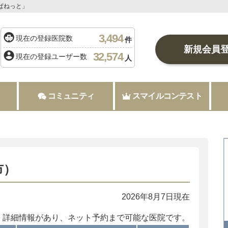
ぱねっと」
3,494
現在の登録医院数
件
新規会員
32,574
現在の登録ユーザー数
人
コミュニティ
スマイルコンテスト
市）
2026年8月7日現在
：詳細情報があり、ネット予約まで可能な医院です。