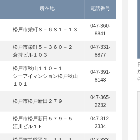
所在地
電話番号
047-360-
松戸市栄町８－６８１－１３
8841
松戸市栄町５－３６０－２
047-331-
倉持ビル１０３
8877
松戸市秋山１１０－１
047-391-
シーアイマンション松戸秋山
8148
１０１
047-365-
松戸市松戸新田２７９
2232
松戸市松戸新田５７９－５
047-312-
江川ビル１Ｆ
2334
松戸市常盤平３－１１－１
047-383-