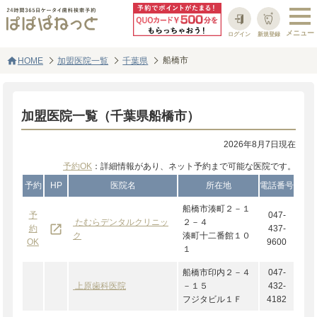
ログイン
新規登録
home
船橋市
HOME
加盟医院一覧
千葉県
加盟医院一覧（千葉県船橋市）
2026年8月7日現在
予約OK
：詳細情報があり、ネット予約まで可能な医院です。
予約
HP
医院名
所在地
電話番号
船橋市湊町２－１
予
047-
たむらデンタルクリニッ
２－４
launch
約
437-
ク
湊町十二番館１０
OK
9600
１
船橋市印内２－４
047-
上原歯科医院
－１５
432-
フジタビル１Ｆ
4182