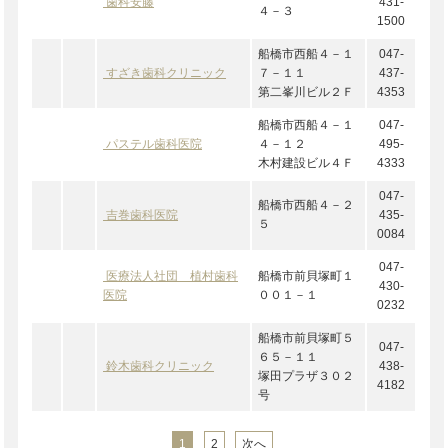
歯科安藤
431-
４－３
1500
船橋市西船４－１
047-
すざき歯科クリニック
７－１１
437-
第二峯川ビル２Ｆ
4353
船橋市西船４－１
047-
パステル歯科医院
４－１２
495-
木村建設ビル４Ｆ
4333
047-
船橋市西船４－２
吉巻歯科医院
435-
５
0084
047-
医療法人社団 植村歯科
船橋市前貝塚町１
430-
医院
００１－１
0232
船橋市前貝塚町５
047-
６５－１１
鈴木歯科クリニック
438-
塚田プラザ３０２
4182
号
1
2
次へ