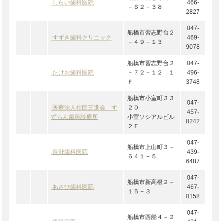
しらい歯科医院
466-
－６２－３８
2827
047-
船橋市習志野台２
すずき歯科クリニック
469-
－４９－１３
9078
船橋市習志野台２
047-
たけお歯科医院
－７２－１２ １
496-
Ｆ
3748
船橋市小室町３３
047-
医療法人社団三進会 す
２０
457-
ずらん歯科診療所
小室ソシアルビル
8242
２Ｆ
047-
船橋市上山町３－
長野歯科医院
439-
６４１－５
6487
047-
船橋市新高根２－
あさひ歯科医院
467-
１５－３
0158
047-
船橋市西船４－２