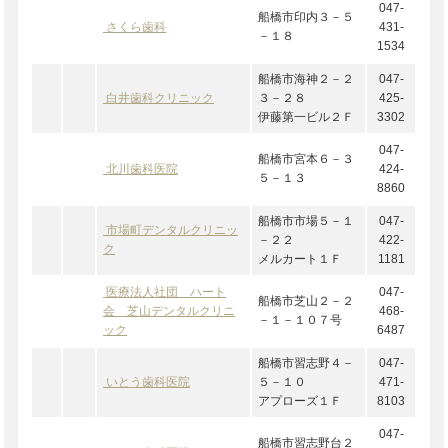
047-
船橋市印内３－５
さくら歯科
431-
－１８
1534
船橋市海神２－２
047-
白井歯科クリニック
３－２８
425-
伊藤第一ビル２Ｆ
3302
047-
船橋市宮本６－３
北川歯科医院
424-
５－１３
8860
船橋市市場５－１
047-
市場町デンタルクリニッ
－２２
422-
ク
メルカート１Ｆ
1181
医療法人社団 ハート
047-
船橋市芝山２－２
会 芝山デンタルクリニ
468-
－１－１０７号
ック
6487
船橋市習志野４－
047-
いとう歯科医院
５－１０
471-
アプローズ１Ｆ
8103
047-
船橋市習志野台２