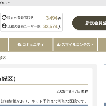
ぱねっと」
3,494
現在の登録医院数
件
新規会員
32,574
現在の登録ユーザー数
人
コミュニティ
スマイルコンテスト
緑区
市緑区）
2026年8月7日現在
：詳細情報があり、ネット予約まで可能な医院です。