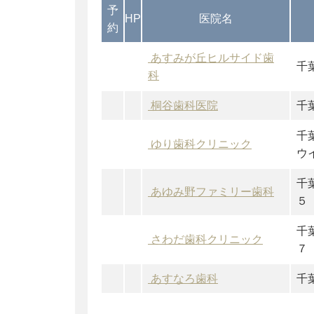
予
HP
医院名
約
あすみが丘ヒルサイド歯
千
科
桐谷歯科医院
千
千
ゆり歯科クリニック
ウ
千
あゆみ野ファミリー歯科
５
千
さわだ歯科クリニック
７
あすなろ歯科
千