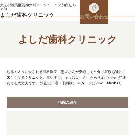
東京都練馬区石神井町３－２１－１２加藤ビル
２階
よしだ歯科クリニック
お問い合わせ
よしだ歯科クリニック
地元の方々に愛される歯科医院、患者さんが安心して自分の家族も連れて
来たくなるクリニック。車いす可。キッズコーナーもありますから小児連
れでも大丈夫です。 矯正は日曜（予約制） ※カードはVISA・Master可
病院の紹介