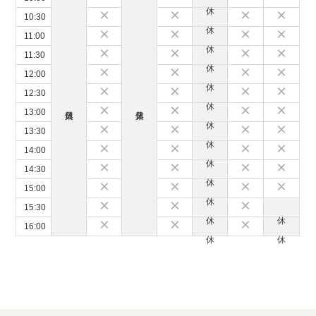
×
×
×
×
10:30
×
×
×
×
11:00
×
×
×
×
11:30
×
×
×
×
12:00
×
×
×
×
12:30
×
×
×
×
13:00
×
×
×
×
13:30
×
×
×
×
14:00
×
×
×
×
14:30
×
×
×
×
15:00
×
×
×
15:30
×
×
×
16:00