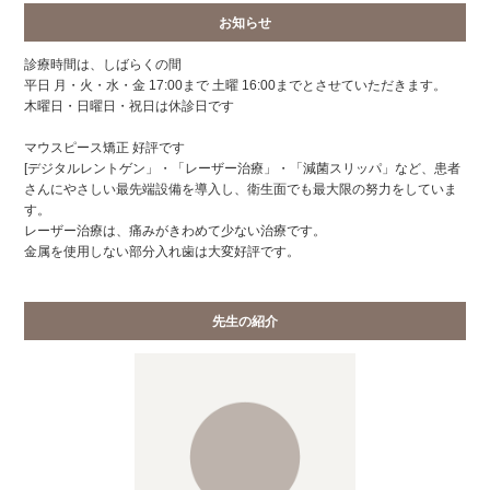
お知らせ
診療時間は、しばらくの間
平日 月・火・水・金 17:00まで 土曜 16:00までとさせていただきます。
木曜日・日曜日・祝日は休診日です
マウスピース矯正 好評です
[デジタルレントゲン」・「レーザー治療」・「減菌スリッパ」など、患者
さんにやさしい最先端設備を導入し、衛生面でも最大限の努力をしていま
す。
レーザー治療は、痛みがきわめて少ない治療です。
金属を使用しない部分入れ歯は大変好評です。
先生の紹介