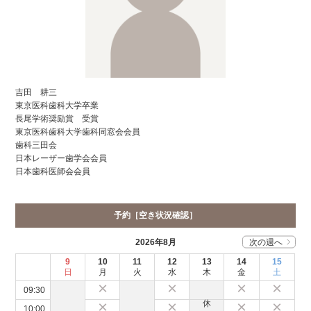
吉田 耕三
東京医科歯科大学卒業
長尾学術奨励賞 受賞
東京医科歯科大学歯科同窓会会員
歯科三田会
日本レーザー歯学会会員
日本歯科医師会会員
予約［空き状況確認］
2026
年
8
月
次の週へ
9
10
11
12
13
14
15
日
月
火
水
木
金
土
×
×
×
×
09:30
×
×
×
×
10:00