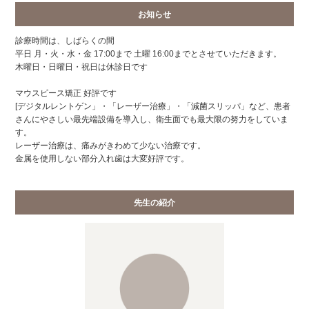
お知らせ
診療時間は、しばらくの間
平日 月・火・水・金 17:00まで 土曜 16:00までとさせていただきます。
木曜日・日曜日・祝日は休診日です
マウスピース矯正 好評です
[デジタルレントゲン」・「レーザー治療」・「減菌スリッパ」など、患者
さんにやさしい最先端設備を導入し、衛生面でも最大限の努力をしていま
す。
レーザー治療は、痛みがきわめて少ない治療です。
金属を使用しない部分入れ歯は大変好評です。
先生の紹介