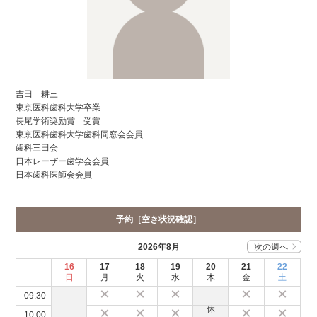
吉田 耕三
東京医科歯科大学卒業
長尾学術奨励賞 受賞
東京医科歯科大学歯科同窓会会員
歯科三田会
日本レーザー歯学会会員
日本歯科医師会会員
予約［空き状況確認］
2026
年
8
月
次の週へ
16
17
18
19
20
21
22
日
月
火
水
木
金
土
×
×
×
×
×
09:30
×
×
×
×
×
10:00