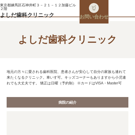
東京都練馬区石神井町３－２１－１２加藤ビル
２階
よしだ歯科クリニック
お問い合わせ
よしだ歯科クリニック
地元の方々に愛される歯科医院、患者さんが安心して自分の家族も連れて
来たくなるクリニック。車いす可。キッズコーナーもありますから小児連
れでも大丈夫です。 矯正は日曜（予約制） ※カードはVISA・Master可
病院の紹介