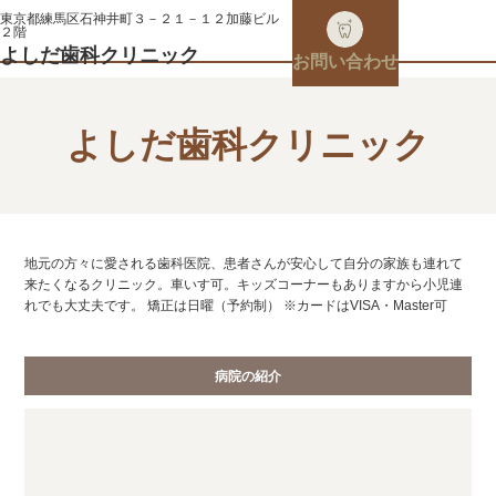
東京都練馬区石神井町３－２１－１２加藤ビル
２階
よしだ歯科クリニック
お問い合わせ
よしだ歯科クリニック
地元の方々に愛される歯科医院、患者さんが安心して自分の家族も連れて
来たくなるクリニック。車いす可。キッズコーナーもありますから小児連
れでも大丈夫です。 矯正は日曜（予約制） ※カードはVISA・Master可
病院の紹介