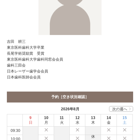
吉田 耕三
東京医科歯科大学卒業
長尾学術奨励賞 受賞
東京医科歯科大学歯科同窓会会員
歯科三田会
日本レーザー歯学会会員
日本歯科医師会会員
予約［空き状況確認］
2026
年
8
月
次の週へ
9
10
11
12
13
14
15
日
月
火
水
木
金
土
×
×
×
×
09:30
×
×
×
×
10:00