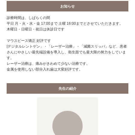
お知らせ
診療時間は、しばらくの間
平日 月・火・水・金 17:00まで 土曜 16:00までとさせていただきます。
木曜日・日曜日・祝日は休診日です
マウスピース矯正 好評です
[デジタルレントゲン」・「レーザー治療」・「減菌スリッパ」など、患者
さんにやさしい最先端設備を導入し、衛生面でも最大限の努力をしていま
す。
レーザー治療は、痛みがきわめて少ない治療です。
金属を使用しない部分入れ歯は大変好評です。
先生の紹介