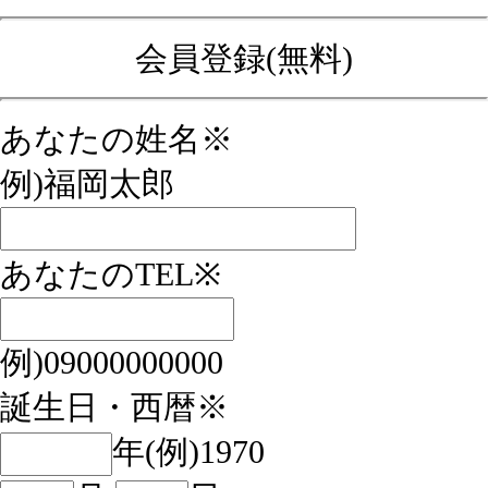
会員登録(無料)
あなたの姓名※
例)福岡太郎
あなたのTEL※
例)09000000000
誕生日・西暦※
年(例)1970
月
日
Email※
性別※
男
女
//
戻る