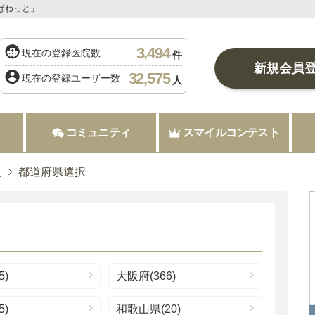
ぱねっと」
3,494
現在の登録医院数
件
新規会員
32,575
現在の登録ユーザー数
人
コミュニティ
スマイルコンテスト
択
都道府県選択
5)
大阪府(366)
5)
和歌山県(20)