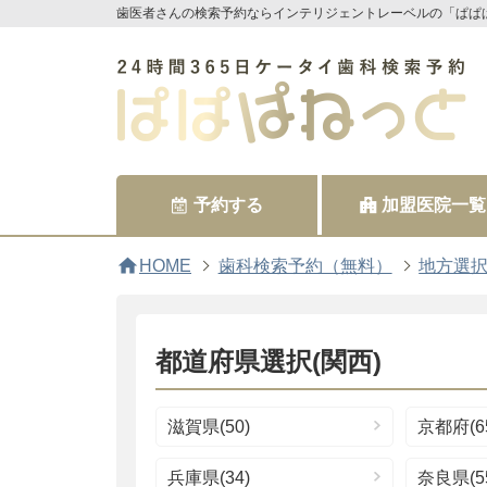
歯医者さんの検索予約ならインテリジェントレーベルの「ぱぱ
予約する
加盟医院一覧
home
HOME
歯科検索予約（無料）
地方選
都道府県選択(関西)
滋賀県(50)
京都府(6
兵庫県(34)
奈良県(5