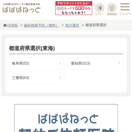
ログイン
新規登録
home
都道府県選択
HOME
歯科検索予約（無料）
地方選択
都道府県選択(東海)
岐阜県(52)
愛知県(313)
三重県(63)