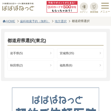
ログイン
新規登録
home
都道府県選択
HOME
歯科検索予約（無料）
地方選択
都道府県選択(東北)
岩手県(5)
宮城県(35)
秋田県(2)
福島県(6)