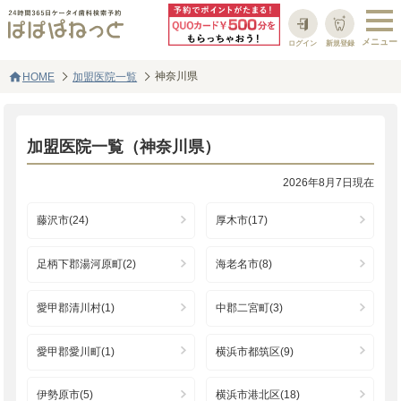
ログイン
新規登録
home
神奈川県
HOME
加盟医院一覧
加盟医院一覧（神奈川県）
2026年8月7日現在
藤沢市(24)
厚木市(17)
足柄下郡湯河原町(2)
海老名市(8)
愛甲郡清川村(1)
中郡二宮町(3)
愛甲郡愛川町(1)
横浜市都筑区(9)
伊勢原市(5)
横浜市港北区(18)