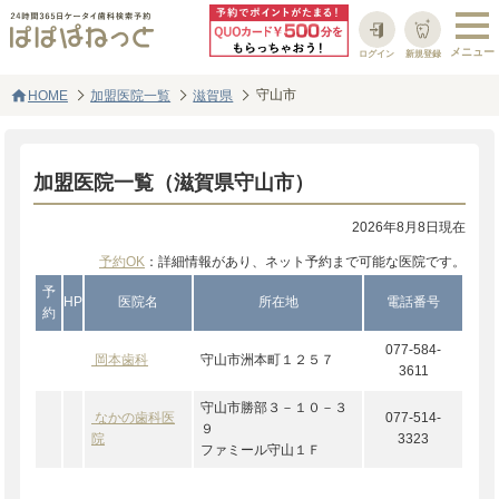
ログイン
新規登録
home
守山市
HOME
加盟医院一覧
滋賀県
加盟医院一覧（滋賀県守山市）
2026年8月8日現在
予約OK
：詳細情報があり、ネット予約まで可能な医院です。
予
HP
医院名
所在地
電話番号
約
077-584-
岡本歯科
守山市洲本町１２５７
3611
守山市勝部３－１０－３
なかの歯科医
077-514-
９
院
3323
ファミール守山１Ｆ