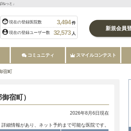
ぱねっと」
3,494
現在の登録医院数
件
新規会員
32,573
現在の登録ユーザー数
人
コミュニティ
スマイルコンテスト
御宿町
郡御宿町）
2026年8月6日現在
：詳細情報があり、ネット予約まで可能な医院です。