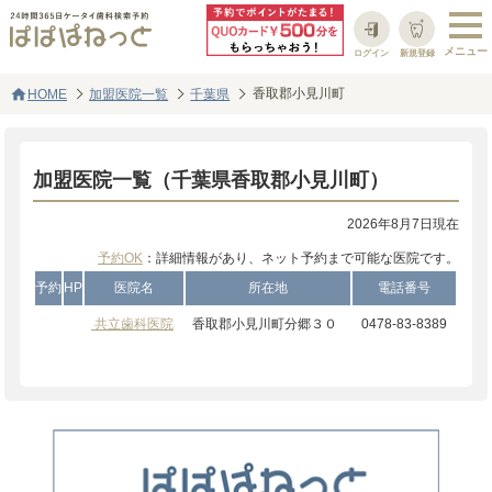
ログイン
新規登録
home
香取郡小見川町
HOME
加盟医院一覧
千葉県
加盟医院一覧（千葉県香取郡小見川町）
2026年8月7日現在
予約OK
：詳細情報があり、ネット予約まで可能な医院です。
予約
HP
医院名
所在地
電話番号
共立歯科医院
香取郡小見川町分郷３０
0478-83-8389