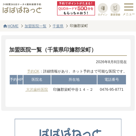
ログイン
新規登録
home
印旛郡栄町
HOME
加盟医院一覧
千葉県
加盟医院一覧（千葉県印旛郡栄町）
2026年8月8日現在
予約OK
：詳細情報があり、ネット予約まで可能な医院です。
予約
HP
医院名
所在地
電話番号
大沢歯科医院
印旛郡栄町中谷１４－２
0476-95-8771