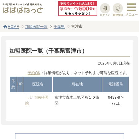
ログイン
新規登録
home
富津市
HOME
加盟医院一覧
千葉県
加盟医院一覧（千葉県富津市）
2026年8月8日現在
予約OK
：詳細情報があり、ネット予約まで可能な医院です。
予
HP
医院名
所在地
電話番号
約
しいづ歯科医
富津市青木土地区画１０街
0439-87-
院
区
7711