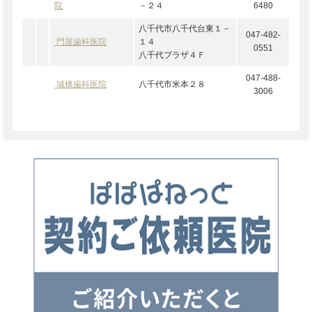
院
－２４
6480
八千代市八千代台東１－
047-482-
門屋歯科医院
１４
0551
八千代プラザ４Ｆ
047-488-
城橋歯科医院
八千代市米本２８
3006