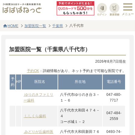
ログイン
新規登録
home
八千代市
HOME
加盟医院一覧
千葉県
加盟医院一覧（千葉県八千代市）
2026年8月7日現在
予約OK
：詳細情報があり、ネット予約まで可能な医院です。
予
HP
医院名
所在地
電話番号
約
ゆりのきファミリ
八千代市ゆりのき台３－
047-480-
ー歯科
１－６
7717
八千代市大和田４７４－
047-484-
ししくら歯科
４
2559
コーポ城１－２
みどりが丘歯科医
八千代市大和田新田７６
0493-74-