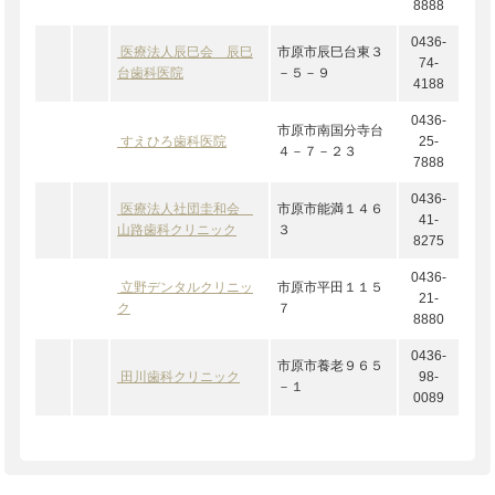
8888
0436-
医療法人辰巳会 辰巳
市原市辰巳台東３
74-
台歯科医院
－５－９
4188
0436-
市原市南国分寺台
すえひろ歯科医院
25-
４－７－２３
7888
0436-
医療法人社団圭和会
市原市能満１４６
41-
山路歯科クリニック
３
8275
0436-
立野デンタルクリニッ
市原市平田１１５
21-
ク
７
8880
0436-
市原市養老９６５
田川歯科クリニック
98-
－１
0089