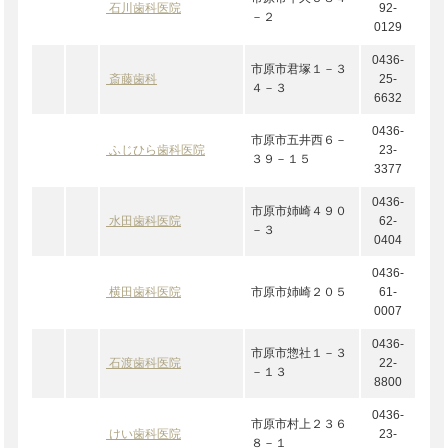
石川歯科医院
92-
－２
0129
0436-
市原市君塚１－３
斎藤歯科
25-
４－３
6632
0436-
市原市五井西６－
ふじひら歯科医院
23-
３９－１５
3377
0436-
市原市姉崎４９０
水田歯科医院
62-
－３
0404
0436-
横田歯科医院
市原市姉崎２０５
61-
0007
0436-
市原市惣社１－３
石渡歯科医院
22-
－１３
8800
0436-
市原市村上２３６
けい歯科医院
23-
８－１