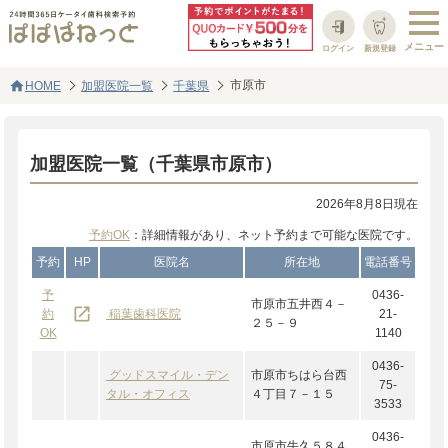
ログイン
新規登録
home
市原市
HOME
加盟医院一覧
千葉県
加盟医院一覧（千葉県市原市）
2026年8月8日現在
予約OK
：詳細情報があり、ネット予約まで可能な医院です。
予約
HP
医院名
所在地
電話番号
予
0436-
市原市五井西４－
launch
約
稲葉歯科医院
21-
２５－９
OK
1140
0436-
グッドスマイル・デン
市原市ちはら台西
75-
タル・オフィス
４丁目７－１５
3533
0436-
市原市牛久５８４