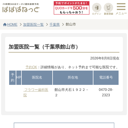
ログイン
新規登録
home
館山市
HOME
加盟医院一覧
千葉県
加盟医院一覧（千葉県館山市）
2026年8月8日現在
予約OK
：詳細情報があり、ネット予約まで可能な医院です。
予
HP
医院名
所在地
電話番号
約
フラワー歯科医
館山市犬石１９２２－
0470-28-
院
２
2323