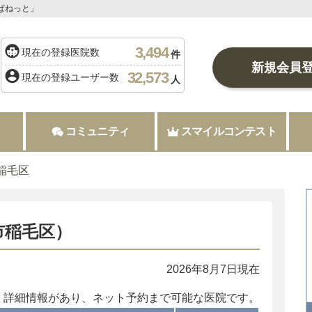
ぱねっと」
3,494
現在の登録医院数
件
新規会員
32,573
現在の登録ユーザー数
人
コミュニティ
スマイルコンテスト
稲毛区
市稲毛区）
2026年8月7日現在
：詳細情報があり、ネット予約まで可能な医院です。