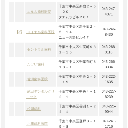
千葉市中央区新宿２－５
043-247-
エルム歯科医院
－２０
4371
タナムラビル２０１
千葉市中央区新千葉２－
043-246-
launch
ロイヤル歯科医院
５－１４
8430
ニュー芳野ビル４Ｆ
千葉市中央区生実町９３
043-268-
セントラル歯科
１ー１５
3116
千葉市中央区千葉寺町３
043-266-
たけい歯科
１０－１
3334
千葉市中央区中央２－９
043-222-
佐瀬歯科医院
－１９
1635
武田デンタルクリ
千葉市中央区中央４－１
043-227-
ニック
２－１
8239
千葉市中央区長洲１－２
043-225-
松岡歯科
４－１
9044
千葉市中央区登戸３－１
043-241-
小川歯科医院
５－８
1716