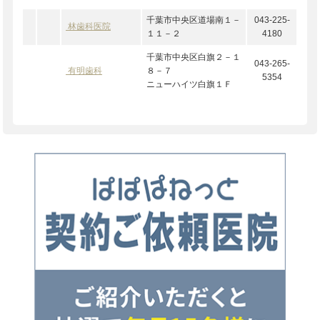
千葉市中央区道場南１－
043-225-
林歯科医院
１１－２
4180
千葉市中央区白旗２－１
043-265-
有明歯科
８－７
5354
ニューハイツ白旗１Ｆ