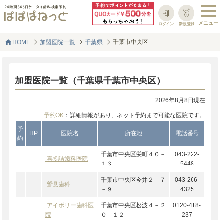
ログイン
新規登録
home
千葉市中央区
HOME
加盟医院一覧
千葉県
加盟医院一覧（千葉県千葉市中央区）
2026年8月8日現在
予約OK
：詳細情報があり、ネット予約まで可能な医院です。
予
HP
医院名
所在地
電話番号
約
千葉市中央区栄町４０－
043-222-
喜多詰歯科医院
１３
5448
千葉市中央区今井２－７
043-266-
鷲見歯科
－９
4325
アイボリー歯科医
千葉市中央区松波４－２
0120-418-
院
０－１２
237