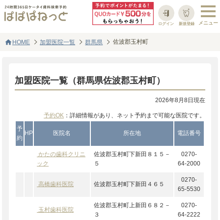
ログイン
新規登録
home
佐波郡玉村町
HOME
加盟医院一覧
群馬県
加盟医院一覧（群馬県佐波郡玉村町）
2026年8月8日現在
予約OK
：詳細情報があり、ネット予約まで可能な医院です。
予
HP
医院名
所在地
電話番号
約
かたの歯科クリニ
佐波郡玉村町下新田８１５－
0270-
ック
５
64-2000
0270-
高橋歯科医院
佐波郡玉村町下新田４６５
65-5530
佐波郡玉村町上新田６８２－
0270-
玉村歯科医院
３
64-2222