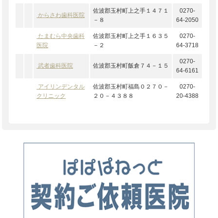
佐波郡玉村町上之手１４７１
0270-
からさわ歯科医院
－８
64-2050
たまむら中央歯科
佐波郡玉村町上之手１６３５
0270-
医院
－２
64-3718
0270-
武者歯科医院
佐波郡玉村町飯倉７４－１５
64-6161
アイリンデンタル
佐波郡玉村町福島０２７０－
0270-
クリニック
２０－４３８８
20-4388